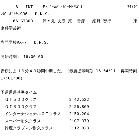
      8   INT    E･ﾊﾟｰﾑﾊﾞｰｶﾞｰM･ﾘｺﾞﾈ                  ﾌﾗｲｼﾞ
ﾝｶﾞｰﾎﾟﾙｼｪ996   D.N.S.

     66 GT300    津々見 友彦 原  貴彦   細野 智行         東
京科学芸術

専門学校RX-7   D.N.S.

開始時刻： 16:00'00

赤旗により６分４９秒間中断した。（赤旗提示時刻 16:54'11  再開時刻  
17:01'00）

予選通過基準タイム

　ＧＴ５００クラス　　　　　　　　2'42.522

　ＧＴ３００クラス　　　　　　　　2'56.869

　インターナショナルＧＴクラス　　2'50.204

　スーパー耐久クラス　　　　　　　3'07.379

　鈴鹿クラブマン耐久クラス　　　　3'12.023
