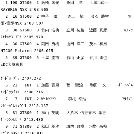
  1 100 GT500  1 高橋 国光   飯田  章   土屋 武士          
RAYBRIG NSX 2'03.068

  2  16 GT500  2 中子  修    道上  龍   金石 勝智        無
限×童夢NSX 2'03.507

  3  38 GT500  3 竹内 浩典   立川 祐路  近藤 真彦      FK/ﾏｯ
ｼﾓｾﾙﾓｽｰﾌﾟﾗ 2'05.970

  4  30 GT500  4 岡田 秀樹   山田 洋二  茂木 和男        
NICOS McLaren 2'06.015

  5  39 GT500  5 土屋 圭市   影山 正彦  谷川 達也          
iDC大塚家具

ｻｰﾄﾞｽｰﾌﾟﾗ 2'07.272

  6  21   INT  1 加藤 寛規   荒  聖治   和田  久     ﾎﾟｰﾙﾍﾞﾙ
ﾓﾝﾄﾞｸﾗｲｽﾗｰ 2'08.716

  7   7   INT  2 W･ｶｳﾌﾏﾝ     羽根 幸浩               ﾌﾗｲｼﾞ
ﾝｶﾞｰﾎﾟﾙｼｪ911 2'13.137

  8  81 GT300  1 福山 英朗   大八木 信行青木 孝行           
ﾀﾞｲｼﾝｼﾙﾋﾞｱ 2'13.480

  9  71 GT300  2 秋田 基次   城内 政樹  河野 尚裕           
ｼｸﾞﾏﾃｯｸ911 2'16.911
