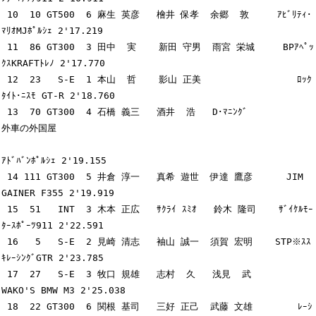
 10  10 GT500  6 麻生 英彦   檜井 保孝  余郷  敦     ｱﾋﾞﾘﾃｨ･
ﾏﾘｵMJﾎﾟﾙｼｪ 2'17.219

 11  86 GT300  3 田中  実    新田 守男  雨宮 栄城     BPｱﾍﾟｯ
ｸｽKRAFTﾄﾚﾉ 2'17.770

 12  23   S-E  1 本山  哲    影山 正美                 ﾛｯｸ
ﾀｲﾄ･ﾆｽﾓ GT-R 2'18.760

 13  70 GT300  4 石橋 義三   酒井  浩   D･ﾏﾆﾝｸﾞ           
外車の外国屋

ｱﾄﾞﾊﾞﾝﾎﾟﾙｼｪ 2'19.155

 14 111 GT300  5 井倉 淳一   真希 遊世  伊達 鷹彦      JIM 
GAINER F355 2'19.919

 15  51   INT  3 木本 正広   ｻｸﾗｲ ｽﾐｵ   鈴木 隆司    ｻﾞｲｹﾙﾓｰ
ﾀｰｽﾎﾟｰﾂ911 2'22.591

 16   5   S-E  2 見崎 清志   袖山 誠一  須賀 宏明    STP※ｽｽ
ｷﾚｰｼﾝｸﾞGTR 2'23.785

 17  27   S-E  3 牧口 規雄   志村  久   浅見  武         
WAKO'S BMW M3 2'25.038

 18  22 GT300  6 関根 基司   三好 正己  武藤 文雄        ﾚｰｼ