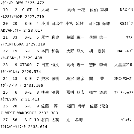
ﾝｸﾞ･ｵﾝ BMW 2'25.472

 19   2  C-GT  1 大城  一    高橋 一穂  佐伯 重和     NSXﾄﾞﾘ
ｰﾑ28ｱﾒﾘｶﾝR 2'27.710

 20  20   S-E  4 小川 日出生 小宮 延雄  日下部 保雄    RSｵｶﾞﾜ
ADVANﾗﾝｻｰ 2'28.617

 21  33   S-E  5 尾本 直史   脇阪 薫一  兵頭 信一        ｳｴｽ
ﾃｨﾝINTEGRA 2'29.219

 22  19   S-E  6 本田 和義   大野 尊久  胡  定晃     MAC-ﾚﾌﾟ
ｿﾙ☆RSKｾﾘｶ 2'29.488

 23   9 GT300  7 日置 恒文   高橋 規一  惣田 季靖   大黒屋ﾌﾟﾛ
ｷﾀﾞｲﾎﾟﾙｼｪ 2'29.574

 24  13   S-E  7 輿水 敏明   島沢 隆彦  関   豊    JMC･ﾜｺｰｽﾞ
ｴﾎﾞ･ｱﾄﾞﾊﾞﾝ 2'31.106

 25   6   S-E  8 柳生 治男   冨桝 朋広  橋本 道彦   ﾏｼﾞｮｰﾗ★ﾌｧ
ﾙｹﾝEVOⅣ 2'31.411

 26  28   S-E  9 佐藤  淳    磯田 尚孝  佐藤 清治      
C.WEST.WAKOSDC2 2'32.383

 27  56   S-E 10 谷口 太英   辻  孝寿                ｼﾞｭﾗﾝ
ｱｸﾄｽﾎﾟｰﾂｶﾛｰﾗ 2'33.614
