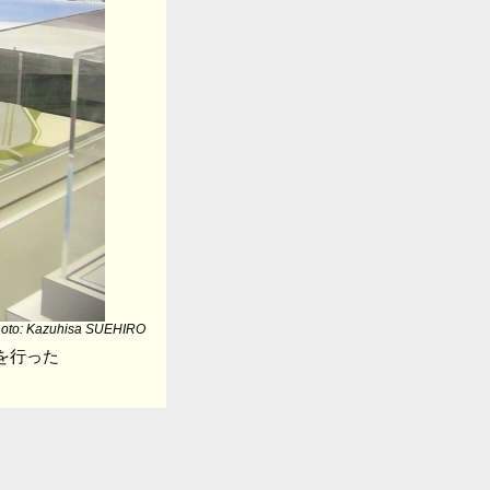
oto: Kazuhisa SUEHIRO
を行った