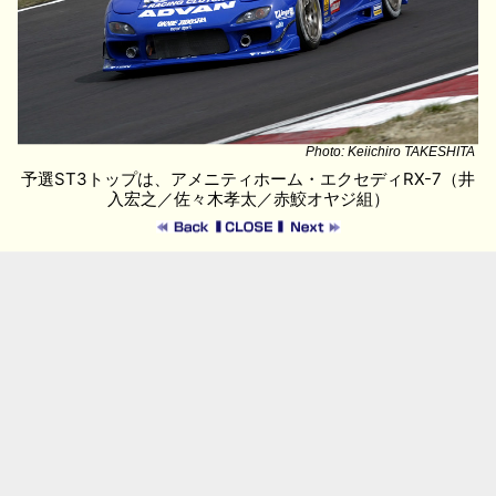
Photo: Keiichiro TAKESHITA
予選ST3トップは、アメニティホーム・エクセディRX-7（井
入宏之／佐々木孝太／赤鮫オヤジ組）