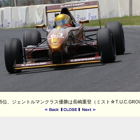
5位、ジェントルマンクラス優勝は長嶋重登（ミスト☆T.U.C.GRO