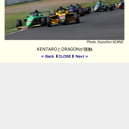
Photo: Kazuhiro NOINE
KENTAROとDRAGONが接触