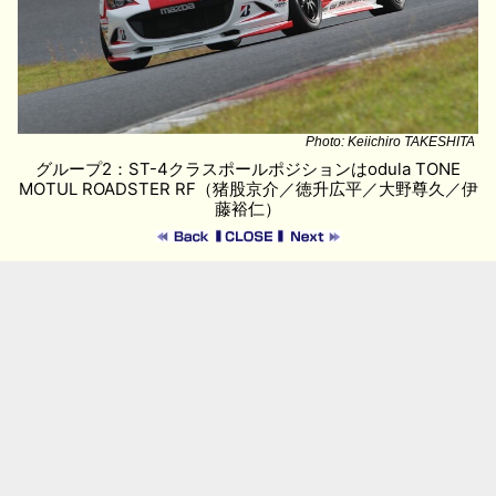
Photo: Keiichiro TAKESHITA
グループ2：ST-4クラスポールポジションはodula TONE
MOTUL ROADSTER RF（猪股京介／徳升広平／大野尊久／伊
藤裕仁）