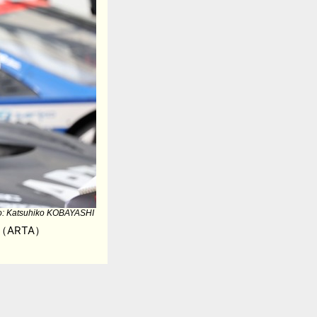
o: Katsuhiko KOBAYASHI
ARTA）