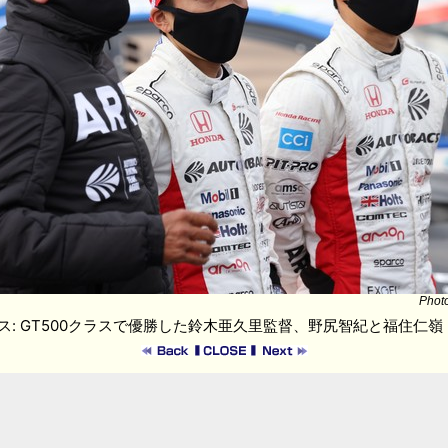
Phot
ス: GT500クラスで優勝した鈴木亜久里監督、野尻智紀と福住仁嶺（