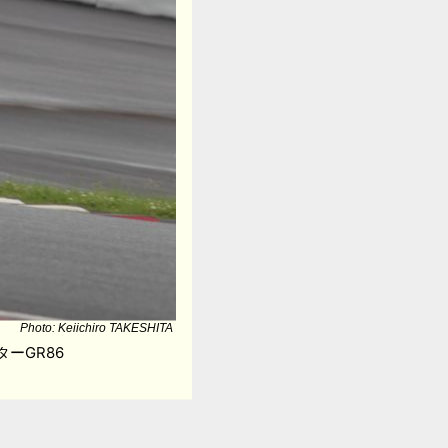
Photo: Keiichiro TAKESHITA
ターGR86