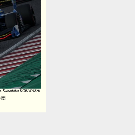
o: Katsuhiko KOBAYASHI
集団