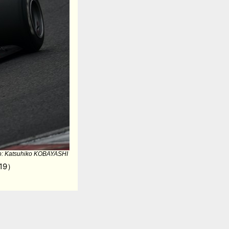
o: Katsuhiko KOBAYASHI
19）