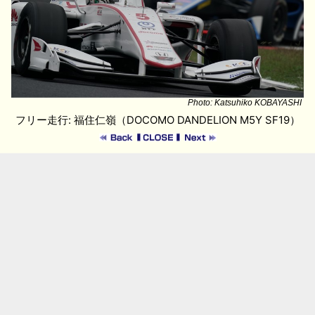
Photo: Katsuhiko KOBAYASHI
フリー走行: 福住仁嶺（DOCOMO DANDELION M5Y SF19）