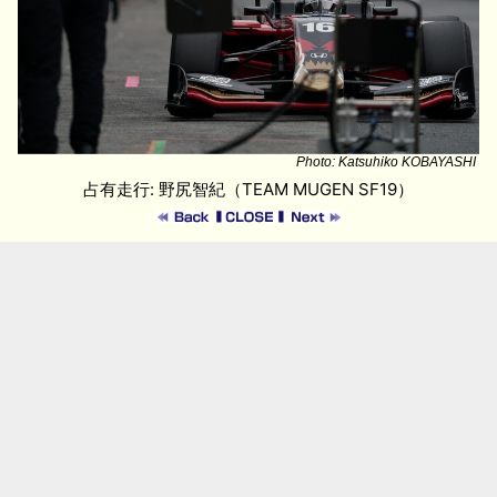
Photo: Katsuhiko KOBAYASHI
占有走行: 野尻智紀（TEAM MUGEN SF19）