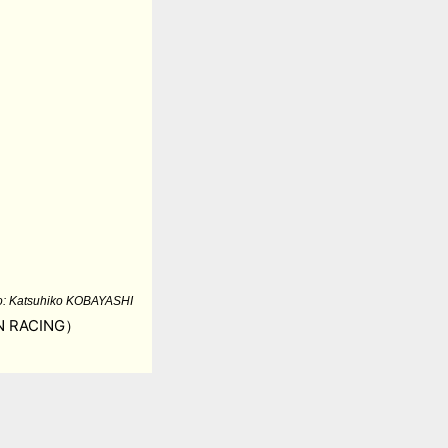
o: Katsuhiko KOBAYASHI
RACING）