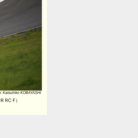
o: Katsuhiko KOBAYASHI
 RC F）