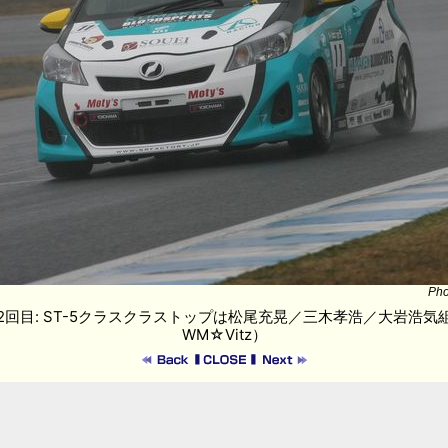
Pho
回目: ST-5クラスクラストップは松尾充晃／三木孝浩／大岩浩気
WM☆Vitz）