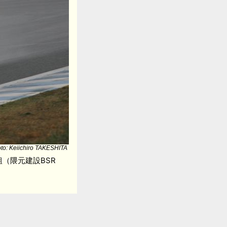
to: Keiichiro TAKESHITA
組（隈元建設BSR