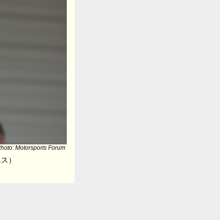
hoto: Motorsports Forum
ムス）