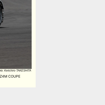
to: Keiichiro TAKESHITA
4M COUPE