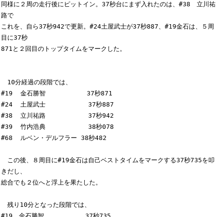
同様に２周の走行後にピットイン。37秒台にまず入れたのは、#38　立川祐
路で

これを、自ら37秒942で更新。#24土屋武士が37秒887、#19金石は、５周
目に37秒

871と２回目のトップタイムをマークした。

　10分経過の段階では、

#19  金石勝智         　37秒871

#24  土屋武士           37秒887

#38  立川祐路           37秒942

#39  竹内浩典           38秒078

#68  ルベン・デルフラー 38秒482

　この後、８周目に#19金石は自己ベストタイムをマークする37秒735を叩
きだし、

総合でも２位へと浮上を果たした。

　残り10分となった段階では、

#19　金石勝智         　37秒735
