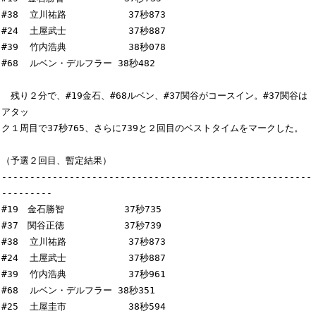
#38  立川祐路           37秒873

#24  土屋武士           37秒887

#39  竹内浩典           38秒078

#68  ルベン・デルフラー 38秒482

　残り２分で、#19金石、#68ルベン、#37関谷がコースイン。#37関谷は
アタッ

ク１周目で37秒765、さらに739と２回目のベストタイムをマークした。

（予選２回目、暫定結果）

-------------------------------------------------------
---------

#19　金石勝智         　37秒735

#37　関谷正徳         　37秒739

#38  立川祐路           37秒873

#24  土屋武士           37秒887

#39  竹内浩典           37秒961

#68  ルベン・デルフラー 38秒351

#25  土屋圭市           38秒594
