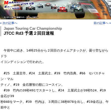
« 次の記事へ
前の記事へ »
Japan Touring Car Championship
JTCC Rd3 予選２回目速報
　午前中に続き、14時25分から２回目のタイムアタックが、曇り空ながら
ドラ

イコンディションで行われた。

　#25　土屋圭市、#24　土屋武士、#39　竹内浩典、#66　セバスチャ
ン・マル

ティノ、#19　金石勝智の順にコースイン。

　#39　竹内の39秒491でスタートし、#24　土屋武士が39秒524、#19　
金石が39

秒040をマーク。#39　竹内は、３周目に38秒078を出し、#19金石は、午
前中と
