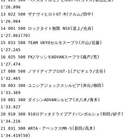
1'26.896

13 022 500 ザナヴィヒロトGT-R(クルム/田中)                  
1'26.984

14 001 500 ロックタイト無限 NSX(道上/光貞)                  
1'27.061(70)

15 033 500 TEAM UKYOセルモスープラ(片山/近藤)               
1'27.245

16 025 500 FK/マッシモADVANスープラ(織戸/荒)                
1'27.474

17 088 500 ノマドディアブロGT-1(アピチェラ/古谷)            
1'32.465

18 003 300 ユニシアジェックスシルビア(井出/柳田)            
1'33.369

19 081 300 ダイシンADVANシルビア(大八木/青木)               
1'33.927

20 910 300 910ロディオドライブアドバンポルシェ(和田/砂子)   
1'34.216

21 031 300 ARTA・アペックスMR-S(新田/高木)                  
1'34.419(50)
