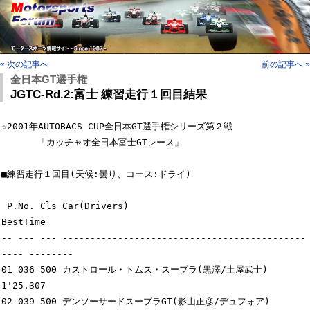
« 次の記事へ
前の記事へ »
全日本GT選手権
JGTC-Rd.2:富士 練習走行１回目結果
☆2001年AUTOBACS CUP全日本GT選手権シリーズ第２戦

　　　　「カッチャオ全日本富士GTレース」

■練習走行１回目(天候:曇り、コース:ドライ)

 P.No. Cls Car(Drivers)                                     
BestTime

-- --- --- --------------------------------------------
---- --------

01 036 500 カストロール・トムス・スープラ(黒澤/土屋武士)    
1'25.307

02 039 500 デンソーサードスープラGT(影山正彦/デュフォア)    