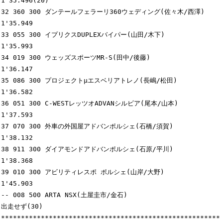
1'35.496(20)

32 360 300 ダンテールフェラーリ360ウェディング(佐々木/西澤) 
1'35.949

33 055 300 イプリクスDUPLEXバイパー(山田/木下)              
1'35.993

34 019 300 ウェッズスポーツMR-S(田中/後藤)                  
1'36.147

35 086 300 プロジェクトμエスベリアトレノ(長嶋/松田)        
1'36.582

36 051 300 C-WESTレッツオADVANシルビア(尾本/山本)           
1'37.593

37 070 300 外車の外国屋アドバンポルシェ(石橋/須賀)          
1'38.132

38 911 300 ダイアモンドアドバンポルシェ(石原/平川)          
1'38.368

39 010 300 アビリティレスポ ポルシェ(山岸/大野)             
1'45.903

-- 008 500 ARTA NSX(土屋圭市/金石)                          
出走せず(30)

*******************************************************