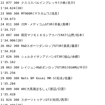
22 077 300 クスコスバルインプレッサ(小林/谷川)              
1'34.624(30)

23 900 300 MT900R(マラガムワ/浅見)                          
1'34.673

24 011 300 JIM・メディコムGT3R(井倉/真稀)                   
1'34.727

25 007 300 雨宮マツモトキヨシアスパラRX7(山野/松本)         
1'34.906(20)

26 062 300 R&DスポーツダンロップGT3R(柴原/藤原)             
1'34.918

27 026 300 シェルタイサンアドバンGT3R(福山/余郷)            
1'35.162

28 063 300 レイジュンR&DダンロップGT3RS(OSAMU/中川)         
1'35.256

29 000 300 Nets BP Kosei MR-S(松永/佐藤)                    
1'35.284

30 009 300 ARC大黒屋ぽるしぇ(渡辺/日置)                     
1'35.428

31 024 300 スポーツトゥディGT3(松田/西澤)                   