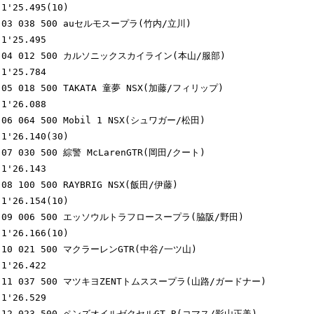
1'25.495(10)

03 038 500 auセルモスープラ(竹内/立川)                      
1'25.495

04 012 500 カルソニックスカイライン(本山/服部)              
1'25.784

05 018 500 TAKATA 童夢 NSX(加藤/フィリップ)                 
1'26.088

06 064 500 Mobil 1 NSX(シュワガー/松田)                     
1'26.140(30)

07 030 500 綜警 McLarenGTR(岡田/クート)                     
1'26.143

08 100 500 RAYBRIG NSX(飯田/伊藤)                           
1'26.154(10)

09 006 500 エッソウルトラフロースープラ(脇阪/野田)          
1'26.166(10)

10 021 500 マクラーレンGTR(中谷/一ツ山)                     
1'26.422

11 037 500 マツキヨZENTトムススープラ(山路/ガードナー)      
1'26.529

12 023 500 ペンズオイルゼクセルGT-R(コマス/影山正美)        