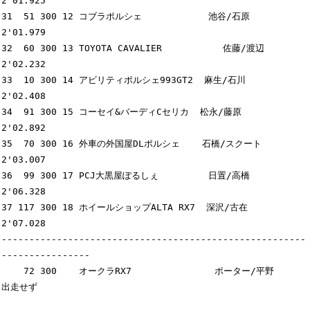
2'01.925

31  51 300 12 コブラポルシェ            池谷/石原         
2'01.979

32  60 300 13 TOYOTA CAVALIER           佐藤/渡辺         
2'02.232

33  10 300 14 アビリティポルシェ993GT2  麻生/石川         
2'02.408

34  91 300 15 コーセイ&バーディCセリカ  松永/藤原         
2'02.892

35  70 300 16 外車の外国屋DLポルシェ    石橋/スクート     
2'03.007

36  99 300 17 PCJ大黒屋ぽるしぇ         日置/高橋         
2'06.328

37 117 300 18 ホイールショップALTA RX7  深沢/古在         
2'07.028

-------------------------------------------------------
----------------

    72 300    オークラRX7               ポーター/平野     
出走せず
