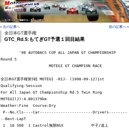
« 次の記事へ
前の記事へ »
全日本GT選手権
GTC_Rd.5:もてぎGT予選１回目結果
        '98 AUTOBACS CUP ALL JAPAN GT CHAMPIONSHIP 
Round 5

                     MOTEGI GT CHAMPION RACE

全日本GT選手権第5戦 MOTEGI -RIJ- (1998-09-12)1st 
Qualifying-Session

For All Japan GT Championship Rd.5 Twin Ring 
MOTEGI(J):4.801379km

Weather:Fine  Course:Dry

 P--No.Cls----Car-----------------------Drivers--------
--Best-LapT

 1  16 500  1 Castrol無限NSX            中子/道上         