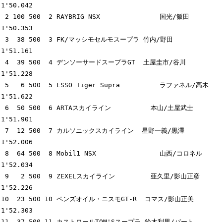
1'50.042

 2 100 500  2 RAYBRIG NSX               国光/飯田         
1'50.353

 3  38 500  3 FK/マッシモセルモスープラ 竹内/野田         
1'51.161

 4  39 500  4 デンソーサードスープラGT  土屋圭市/谷川     
1'51.228

 5   6 500  5 ESSO Tiger Supra          ラファネル/高木   
1'51.622

 6  50 500  6 ARTAスカイライン          本山/土屋武士     
1'51.901

 7  12 500  7 カルソニックスカイライン  星野一義/黒澤     
1'52.006

 8  64 500  8 Mobil1 NSX                山西/コロネル     
1'52.034

 9   2 500  9 ZEXELスカイライン         亜久里/影山正彦   
1'52.226

10  23 500 10 ペンズオイル・ニスモGT-R  コマス/影山正美   
1'52.303

11  37 500 11 カストロールTOM'Sスープラ 鈴木利男/バート   