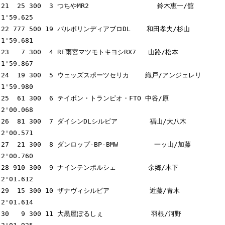
21  25 300  3 つちやMR2                 鈴木恵一/舘       
1'59.625

22 777 500 19 バルボリンディアブロDL    和田孝夫/杉山     
1'59.681

23   7 300  4 RE雨宮マツモトキヨシRX7   山路/松本         
1'59.867

24  19 300  5 ウェッズスポーツセリカ    織戸/アンジェレリ 
1'59.980

25  61 300  6 テイボン・トランピオ・FTO 中谷/原           
2'00.068

26  81 300  7 ダイシンDLシルビア        福山/大八木       
2'00.571

27  21 300  8 ダンロップ-BP-BMW         一ッ山/加藤       
2'00.760

28 910 300  9 ナインテンポルシェ        余郷/木下         
2'01.612

29  15 300 10 ザナヴィシルビア          近藤/青木         
2'01.614

30   9 300 11 大黒屋ぽるしぇ            羽根/河野         