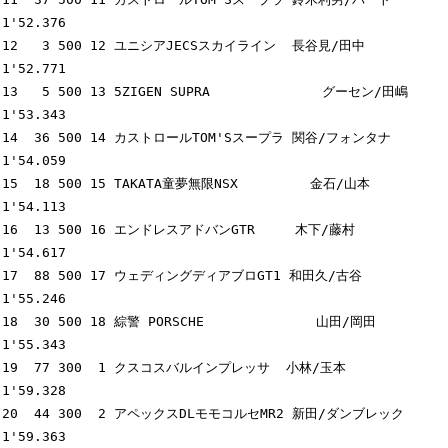
1'52.376

12   3 500 12 ユニシアJECSスカイライン  長谷見/田中       
1'52.771

13   5 500 13 5ZIGEN SUPRA              グーセン/田嶋     
1'53.343

14  36 500 14 カストロールTOM'Sスープラ 関谷/フォンタナ   
1'54.059

15  18 500 15 TAKATA童夢無限NSX         金石/山本         
1'54.113

16  13 500 16 エンドレスアドバンGTR     木下/藤村         
1'54.617

17  88 500 17 ウェディングディアブロGT1 和田久/古谷       
1'55.246

18  30 500 18 綜警 PORSCHE              山田/岡田         
1'55.343

19  77 300  1 クスコスバルインプレッサ  小林/玉本         
1'59.328

20  44 300  2 アペックスDLモモコルセMR2 新田/ダンブレック 
1'59.363
