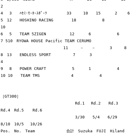
2

4　 3　　ﾊｾﾐ･ﾓｰﾀｰｽﾎﾟｰﾂ　　　　　33　　　10　　15　　　 2　　 6

5　12　　HOSHINO RACING　　　　 18　　　　　　 8            
10

6　 5　　TEAM 5ZIGEN　　　　　　12　　　 6　　　　　　 6　　

7 510　RYOWA HOUSE Pacific TEAM CERUMO

　　　　　　　　　　　　　　　　11　　　－　　－　　　 3     8

8　13　　ENDLESS SPORT　　　　　 7　　　 3　　 　　　　      
4

9　 8　　POWER CRAFT　　　　　　 5　　　 1　　 　　　　4

10 10　　TEAM TMS　　　　　　　　4　　　　　　 4

［GT300］

　　　　　　　　　　　　　　　　　　　Rd.1　 Rd.2　　Rd.3　
Rd.4　Rd.5　  Rd.6

　　　　　　　　　　　　　　　　　　　3/30　　5/4　　6/29　
8/10　10/5　 10/26

Pos.　No.　Team　　　　　　　　合計　Suzuka　FUJI　Hiland　