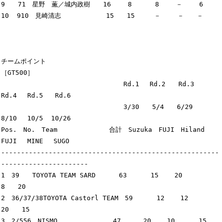
9　　71　星野　薫／城内政樹　　16　　 8　　　 8　　 －　　 6

10  910　見崎清志　　　　　　　15　　15　　　－　　 －　　－

チームポイント

［GT500］

　　　　　　　　　　　　　　　　　　　Rd.1　 Rd.2　　Rd.3　
Rd.4　 Rd.5   Rd.6

　　　　　　　　　　　　　　　　　　　3/30　　5/4　　6/29　
8/10　 10/5  10/26

Pos.　No.　Team　　　　　　　　合計　Suzuka　FUJI　Hiland　
FUJI　 MINE　 SUGO

-------------------------------------------------------
----------------------

1　39　　TOYOTA TEAM SARD　　　 63      15    20       
8　　20

2　36/37/38TOYOTA Castorl TEAM　59      12    12      
20　　15

3　2/556　NISMO　　　　　　　　 47　    20    10      15　　 