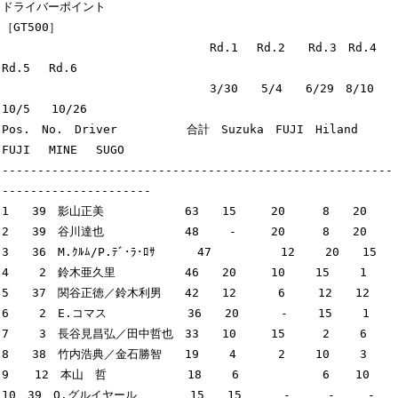
ドライバーポイント

［GT500］

　　　　　　　　　　　　　　　　　　Rd.1　 Rd.2　　Rd.3　Rd.4　 
Rd.5 　Rd.6

　　　　　　　　　　　　　　　　　　3/30　　5/4　　6/29　8/10　 
10/5   10/26

Pos.　No.　Driver　　　　　　合計　Suzuka　FUJI　Hiland　
FUJI　 MINE 　SUGO

-------------------------------------------------------
---------------------

1　　39　影山正美　　　　　　　63　　15　　　20 　　 8　　20

2　　39　谷川達也　　　　　　　48　　 -　　　20 　　 8　　20

3　　36　M.ｸﾙﾑ/P.ﾃﾞ･ﾗ･ﾛｻ　　　 47　　　　　　12 　　20　　15

4　　 2　鈴木亜久里　　　　　　46　　20　　　10 　　15　　 1

5　　37　関谷正徳／鈴木利男　　42　　12　　　 6   　12　　12

6　　 2　E.コマス　　　　　　　36　　20　　　 -　 　15　　 1

7　　 3　長谷見昌弘／田中哲也　33　　10　　　15　 　 2　　 6

8　　38　竹内浩典／金石勝智　　19　　 4　　　 2　 　10　　 3

9 　 12　本山　哲　　　　　　　18　　 6　　　　　 　 6　  10

10　39　O.グルイヤール　　　　 15　　15　　　 -　 　 -　   -
