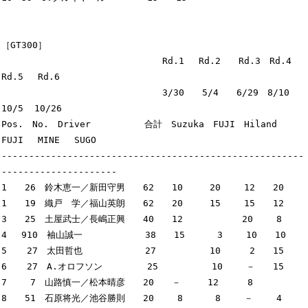
［GT300］

　　　　　　　　　　　　　　　　　　Rd.1　 Rd.2　　Rd.3　Rd.4　 
Rd.5 　Rd.6

　　　　　　　　　　　　　　　　　　3/30　　5/4　　6/29　8/10　 
10/5  10/26

Pos.　No.　Driver　　　　　　合計　Suzuka　FUJI　Hiland　
FUJI　 MINE 　SUGO

-------------------------------------------------------
---------------------

1　　26　鈴木恵一／新田守男　　62　　10　　　20　　 12　　20

1　　19　織戸　学／福山英朗　　62　　20　　　15　　 15　　12

3　　25　土屋武士／長嶋正興　　40　　12　　　　　　 20　　 8

4　 910　袖山誠一　　　　　　　38　　15　　　 3　　 10　　10

5 　 27　太田哲也　　　　　　　27　　　　　　10　　  2　　15

6 　 27　A.オロフソン　　　　　25　　　　　　10　 　－　　15

7　　 7　山路慎一／松本晴彦　　20　　－　　　12 　　 8　　

8　　51　石原将光／池谷勝則　　20　　 8　　　 8 　　－　　 4
