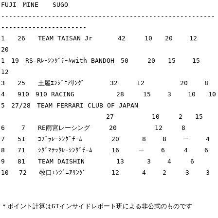
FUJI　MINE　  SUGO

-------------------------------------------------------
----------------------

1　　26　　TEAM TAISAN Jr　　　　42　　　10　　20　　 12　　
20

1　19　RS-Rﾚｰｼﾝｸﾞﾁｰﾑwith BANDOH　50　　　20　　15　　 15　　
12

3　　25　　土屋ｴﾝｼﾞﾆｱﾘﾝｸﾞ　　　　32　　　12　　　　　 20　　 8

4　　910　910 RACING　　　　　　 28　　　15　　 3　　 10　　10

5　27/28　TEAM FERRARI CLUB OF JAPAN

　　　　　　　　　　　　　　　　 27　　　　　　10　　　2　　15

6　　 7　　RE雨宮レーシング　　　20　　　　　　12　　　8　　  

7　　51　　ｺﾌﾞﾗﾚｰｼﾝｸﾞﾁｰﾑ　　　　 20　　　 8　　 8　　 －　　 4

8　　71　　ｼｸﾞﾏﾃｯｸﾚｰｼﾝｸﾞﾁｰﾑ　　　16　　　－　　 6　　　4　　 6

9　　81　　TEAM DAISHIN　　　　　13　　　 3　　 4　　　6

10　 72　　牧口ｴﾝｼﾞﾆｱﾘﾝｸﾞ　　　　12　　　 4　　 2　　　3　　 3

＊ポイント計算はGTインサイドレポート班による非公式のものです
