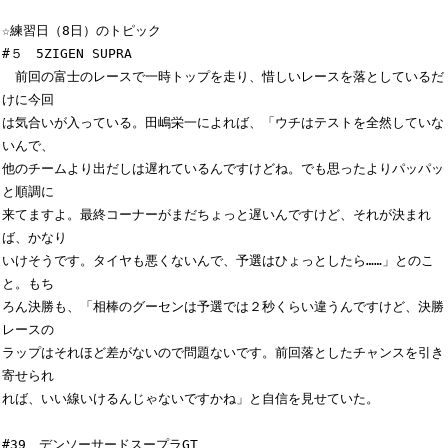
☆練習日（8日）のトピック

#５　5ZIGEN SUPRA

　前回の富士のレースで一時トップを走り、惜しいレースを落としているだ
けに今回

は気合いが入っている。田嶋栄一によれば、「ウチはテストを全然していな
いんで、

他のチームより出だしは遅れているんですけどね。でも思ったよりパッパッ
と順調に

来てますよ。最終コーナーがまだちょっと遅いんですけど、それが決まれ
ば、かなり

いけそうです。タイヤも悪くないんで、予選はひょっとしたら……」とのこ
と。もち

ろん決勝も、「相棒のグーセンは予選では２秒くらい違うんですけど、決勝
レースの

ラップはそれほど差がないので問題ないです。前回落としたチャンスを引き
寄せられ

れば、いい線いけるんじゃないですかね」と自信を見せていた。

#39　デンソーサードスープラGT
