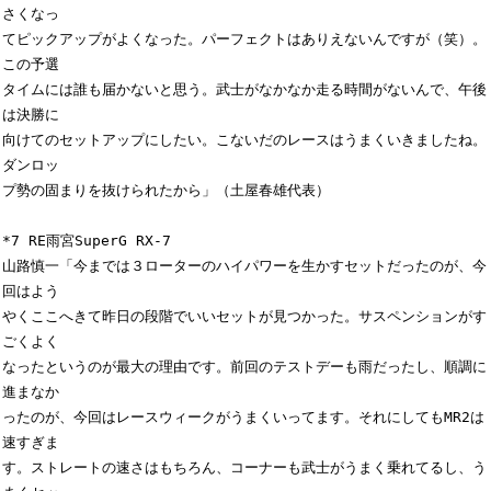
さくなっ

てピックアップがよくなった。パーフェクトはありえないんですが（笑）。
この予選

タイムには誰も届かないと思う。武士がなかなか走る時間がないんで、午後
は決勝に

向けてのセットアップにしたい。こないだのレースはうまくいきましたね。
ダンロッ

プ勢の固まりを抜けられたから」（土屋春雄代表）

*7 RE雨宮SuperG RX-7

山路慎一「今までは３ローターのハイパワーを生かすセットだったのが、今
回はよう

やくここへきて昨日の段階でいいセットが見つかった。サスペンションがす
ごくよく

なったというのが最大の理由です。前回のテストデーも雨だったし、順調に
進まなか

ったのが、今回はレースウィークがうまくいってます。それにしてもMR2は
速すぎま

す。ストレートの速さはもちろん、コーナーも武士がうまく乗れてるし、う