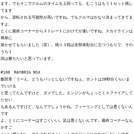
ます。でもそこでクルムのタイムを上回っても、むこうはもう１セット残し
てます

から、逆転される可能性が高いですね。でもクルマはかなり決まってきてま
すよ。

とくに最終コーナーからストレートにかけてが速いですね。スカイラインは
簡単に

抜かせてもらいました（笑）。残り３戦は全部表彰台に立つつもりで、その
うち１

回は勝ちたいと思っています」

#100　RAYBRIG NSX

飯田章「うーん、どうもパッとしないですねぇ。ホントは28秒台くらいま
でいける

と思ってたんですけど、ダメでした。エンジンがちょっとミスファイアして
たせい

もあるんですけど、なんででしょうかね。フィーリングとしては悪くないん
です

よ。とくにコーナーはすごくいい。足は悪くないんです。最終コーナーなん
かすご
