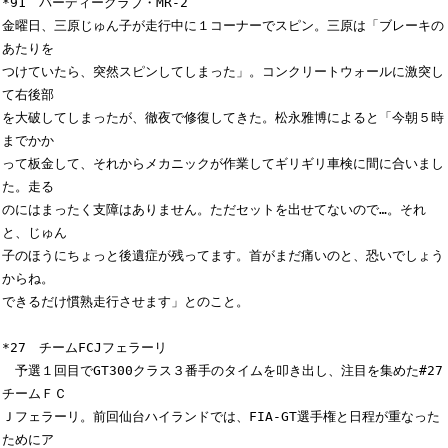
*91　バーディークラブ・MR-2

金曜日、三原じゅん子が走行中に１コーナーでスピン。三原は「ブレーキの
あたりを

つけていたら、突然スピンしてしまった」。コンクリートウォールに激突し
て右後部

を大破してしまったが、徹夜で修復してきた。松永雅博によると「今朝５時
までかか

って板金して、それからメカニックが作業してギリギリ車検に間に合いまし
た。走る

のにはまったく支障はありません。ただセットを出せてないので…。それ
と、じゅん

子のほうにちょっと後遺症が残ってます。首がまだ痛いのと、恐いでしょう
からね。

できるだけ慣熟走行させます」とのこと。

*27　チームFCJフェラーリ

　予選１回目でGT300クラス３番手のタイムを叩き出し、注目を集めた#27
チームＦＣ

Ｊフェラーリ。前回仙台ハイランドでは、FIA-GT選手権と日程が重なった
ためにア
