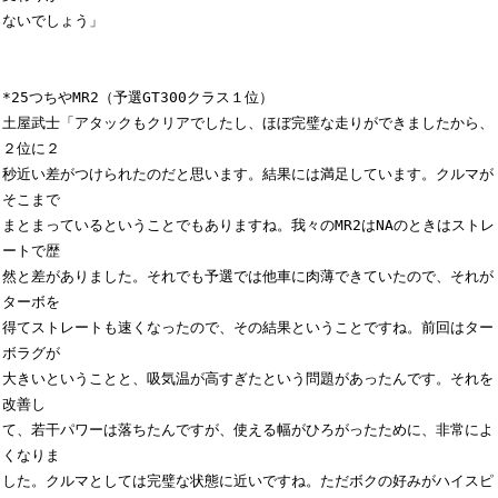
ないでしょう」

*25つちやMR2（予選GT300クラス１位）

土屋武士「アタックもクリアでしたし、ほぼ完璧な走りができましたから、
２位に２

秒近い差がつけられたのだと思います。結果には満足しています。クルマが
そこまで

まとまっているということでもありますね。我々のMR2はNAのときはストレ
ートで歴

然と差がありました。それでも予選では他車に肉薄できていたので、それが
ターボを

得てストレートも速くなったので、その結果ということですね。前回はター
ボラグが

大きいということと、吸気温が高すぎたという問題があったんです。それを
改善し

て、若干パワーは落ちたんですが、使える幅がひろがったために、非常によ
くなりま

した。クルマとしては完璧な状態に近いですね。ただボクの好みがハイスピ