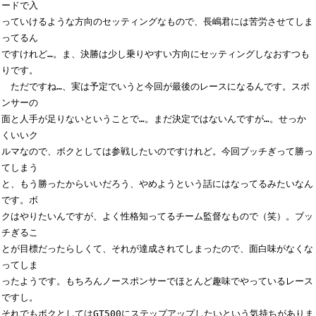
ードで入

っていけるような方向のセッティングなもので、長嶋君には苦労させてしま
ってるん

ですけれど…。ま、決勝は少し乗りやすい方向にセッティングしなおすつも
りです。

　ただですね…、実は予定でいうと今回が最後のレースになるんです。スポ
ンサーの

面と人手が足りないということで…。まだ決定ではないんですが…。せっか
くいいク

ルマなので、ボクとしては参戦したいのですけれど。今回ブッチぎって勝っ
てしまう

と、もう勝ったからいいだろう、やめようという話にはなってるみたいなん
です。ボ

クはやりたいんですが、よく性格知ってるチーム監督なもので（笑）。ブッ
チぎるこ

とが目標だったらしくて、それが達成されてしまったので、面白味がなくな
ってしま

ったようです。もちろんノースポンサーでほとんど趣味でやっているレース
ですし。

それでもボクとしてはGT500にステップアップしたいという気持ちがありま