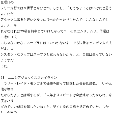
金曜日の

フリー走行では９番手と今ひとつ。しかし、「もうちょっとはいけたと思う
よ。ただ

アタックに出ると遅いクルマにひっかかったりしたんで、こんなもんでし
ょ。え、そ

れがなければ29秒台前半までいけたかって？　それはムリ、ムリ。予選は
30秒０くら

いじゃないかな。スープラには：いつかないよ。でも決勝はゼンゼン大丈夫
だよ。コ

ンスタントなラップはスープラと変わらないから」と、自信は失っていない
ようすだ

った。

#3　ユニシアジェックススカイライン

　ラリー・レイド・モンゴルで優勝を飾って帰国した長谷見昌弘。「いやぁ
他が壊れ

たからだよ」と謙遜するが、「去年よりスピードは全然速かったからね。今
度はパリ

ダカでいい成績を残したいね」と、早くも次の目標を見定めていた。しか
し、今回の
