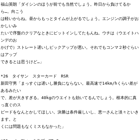
福山英朗「ダイシンのほうが前でも当然でしょう。昨日から負けてるか
ら…。向こう

は軽いからね。昼からもっとタイムが上がるでしょう。エンジンの調子がお
かしいみ

たいで序盤のクリアなときにピットインしてたもんね。ウチは（ウエイトハ
ンデのお

かげで）ストレート遅いしピックアップが悪い。それでもコンマ２秒ぐらい
はアップ

できるとは思うけど…」

*26　タイサン　スターカード　RSR

新田守男「まっすぐは遅いし勝負にならない。最高速で14km/hくらい差が
あるみたい

で、差が大きすぎる。40kgのウエイトも効いてるんでしょう。根本的に真
っ直ぐのス

ピードをなんとかしてほしい。決勝は条件厳しいし、恵一さんと淡々といき
ます。と

くには問題もなくミスもなかった」
