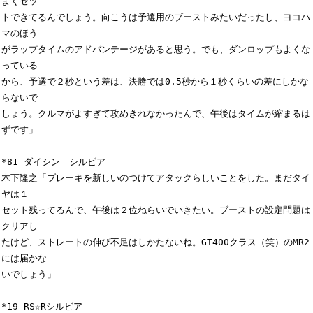
まくセッ

トできてるんでしょう。向こうは予選用のブーストみたいだったし、ヨコハ
マのほう

がラップタイムのアドバンテージがあると思う。でも、ダンロップもよくな
っている

から、予選で２秒という差は、決勝では0.5秒から１秒くらいの差にしかな
らないで

しょう。クルマがよすぎて攻めきれなかったんで、午後はタイムが縮まるは
ずです」

*81 ダイシン　シルビア

木下隆之「ブレーキを新しいのつけてアタックらしいことをした。まだタイ
ヤは１

セット残ってるんで、午後は２位ねらいでいきたい。ブーストの設定問題は
クリアし

たけど、ストレートの伸び不足はしかたないね。GT400クラス（笑）のMR2
には届かな

いでしょう」

*19 RS☆Rシルビア
