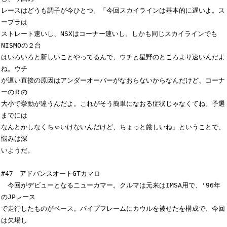
レースはどうも調子が今ひとつ。「今回スカイラインは基本的に遅いよ。ス
ープラは

ストレート速いし、NSXはコーナー速いし。しかも同じスカイラインでも
NISMOの２台

はいろいろと新しいことやってるんで、ウチと星野のところより速いんだよ
ね。ウチ

が遅い直接の原因はアンダーオーバーがなおらないからなんだけど、コーナ
ーのＲの

大小で挙動が違うんだよ。これがそう簡単になおる症状じゃなくてね。予選
までには

なんとかしなくちゃいけないんだけど、ちょっと厳しいね」ということで、
悩みは深

いようだ。

#47　アドバンスオートGTカマロ

　今回がデビューとなるニューカマー。クルマは元来はIMSA用で、'96年
のJPレース

で走行したものがベース。パイプフレームにカウルを被せたを構成で、今回
は欠場し
