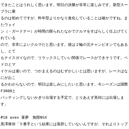
できたことはうれしく思います。明日の決勝が非常に楽しみです。新型スー
プラに乗

るのは初めてですが、昨年型よりかなり進化していることは確かですね。ま
たウェイ

ン（・ガードナー）が時間の限られたなかでクルマをすばらしく仕上げてく
れている

ので、非常によいクルマだと思います。彼は２輪の元チャンピオンでもある
し、とて

もナイスガイなので、リラックスしていい関係でレースができそうです。ペ
ドロとマ

イケルは速いので、つかまえるのはむずかしいとは思いますが、レースはな
にがおこ

るかわからないので、明日は楽しみにしたいと思います。今シーズンは国際
F3000と

バッティングしないかぎり出場する予定で、とりあえず美祢には出場しま
す」

#18 avex 童夢　無限NSX

黒澤琢弥「５番手という結果には落胆していないんですが、それよりトップ