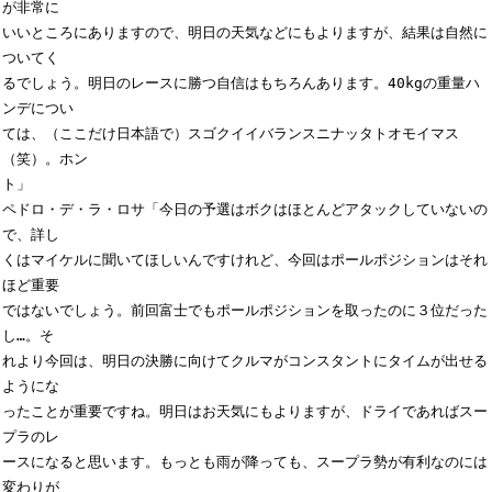
が非常に

いいところにありますので、明日の天気などにもよりますが、結果は自然に
ついてく

るでしょう。明日のレースに勝つ自信はもちろんあります。40kgの重量ハ
ンデについ

ては、（ここだけ日本語で）スゴクイイバランスニナッタトオモイマス
（笑）。ホン

ト」

ペドロ・デ・ラ・ロサ「今日の予選はボクはほとんどアタックしていないの
で、詳し

くはマイケルに聞いてほしいんですけれど、今回はポールポジションはそれ
ほど重要

ではないでしょう。前回富士でもポールポジションを取ったのに３位だった
し…。そ

れより今回は、明日の決勝に向けてクルマがコンスタントにタイムが出せる
ようにな

ったことが重要ですね。明日はお天気にもよりますが、ドライであればスー
プラのレ

ースになると思います。もっとも雨が降っても、スープラ勢が有利なのには
変わりが
