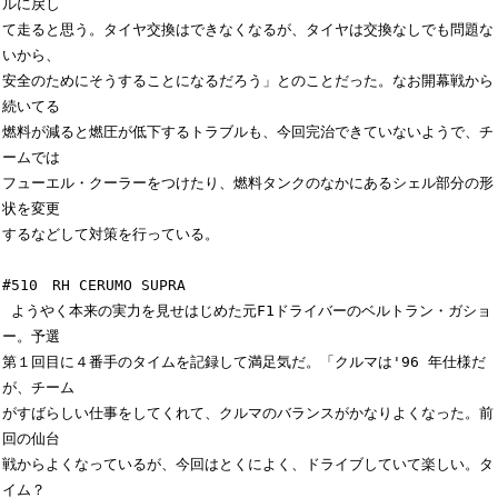
ルに戻し

て走ると思う。タイヤ交換はできなくなるが、タイヤは交換なしでも問題な
いから、

安全のためにそうすることになるだろう」とのことだった。なお開幕戦から
続いてる

燃料が減ると燃圧が低下するトラブルも、今回完治できていないようで、チ
ームでは

フューエル・クーラーをつけたり、燃料タンクのなかにあるシェル部分の形
状を変更

するなどして対策を行っている。

#510　RH CERUMO SUPRA 

 ようやく本来の実力を見せはじめた元F1ドライバーのベルトラン・ガショ
ー。予選

第１回目に４番手のタイムを記録して満足気だ。「クルマは'96 年仕様だ
が、チーム

がすばらしい仕事をしてくれて、クルマのバランスがかなりよくなった。前
回の仙台

戦からよくなっているが、今回はとくによく、ドライブしていて楽しい。タ
イム？　
