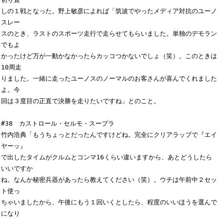
しの１戦となった。野上敏彦によれば「筑波でやったメディア対抗のユーノ
スレー

スのとき、ラストのスポーツ走行で走らせてもらいました。単独のデモラン
でもよ

かったけど万が一動かなかったらカッコつかないでしょ（笑）。このときは
10周走

りました。一緒に走ったユーノスのノーマルのお客さんが喜んでくれました
よ。今

回は３度目の正直で決勝を走りたいですね」とのこと。

#38　カストロール・セルモ・スープラ

竹内浩典「もうちょっとだったんですけどね。完全にクリアラップで『エイ
ヤーッ』

で出したタイムがクルムとコンマ16くらい違いますから、あとどうしたら
いいですか

ね。なんか秘密兵器があったら教えてください（笑）。ウチは午前中２セッ
ト使っ

ちゃいましたから、午後にもう１回いくとしたら、程度のいいほうを選んで
になり
