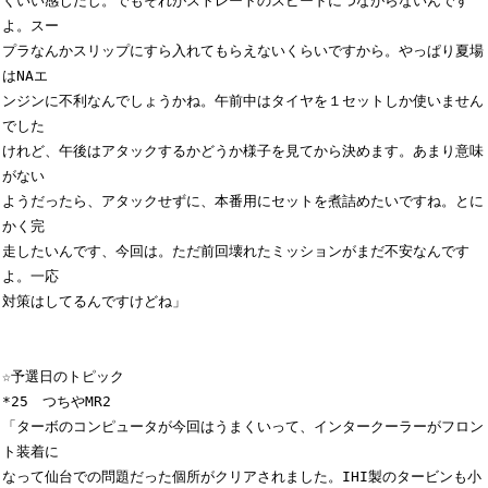
くいい感じだし。でもそれがストレートのスピードにつながらないんです
よ。スー

プラなんかスリップにすら入れてもらえないくらいですから。やっぱり夏場
はNAエ

ンジンに不利なんでしょうかね。午前中はタイヤを１セットしか使いません
でした

けれど、午後はアタックするかどうか様子を見てから決めます。あまり意味
がない

ようだったら、アタックせずに、本番用にセットを煮詰めたいですね。とに
かく完

走したいんです、今回は。ただ前回壊れたミッションがまだ不安なんです
よ。一応

対策はしてるんですけどね」

☆予選日のトピック

*25　つちやMR2

「ターボのコンピュータが今回はうまくいって、インタークーラーがフロン
ト装着に

なって仙台での問題だった個所がクリアされました。IHI製のタービンも小