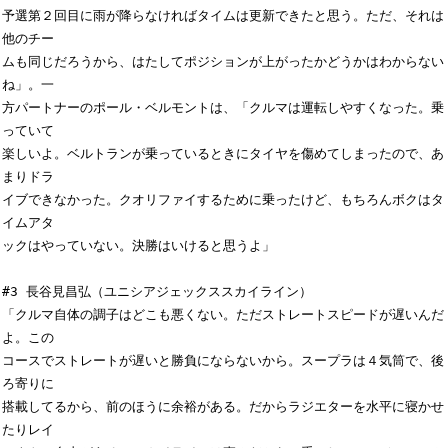
予選第２回目に雨が降らなければタイムは更新できたと思う。ただ、それは
他のチー

ムも同じだろうから、はたしてポジションが上がったかどうかはわからない
ね」。一

方パートナーのポール・ベルモントは、「クルマは運転しやすくなった。乗
っていて

楽しいよ。ベルトランが乗っているときにタイヤを傷めてしまったので、あ
まりドラ

イブできなかった。クオリファイするために乗ったけど、もちろんボクはタ
イムアタ

ックはやっていない。決勝はいけると思うよ」

#3 長谷見昌弘（ユニシアジェックススカイライン）

「クルマ自体の調子はどこも悪くない。ただストレートスピードが遅いんだ
よ。この

コースでストレートが遅いと勝負にならないから。スープラは４気筒で、後
ろ寄りに

搭載してるから、前のほうに余裕がある。だからラジエターを水平に寝かせ
たりレイ
