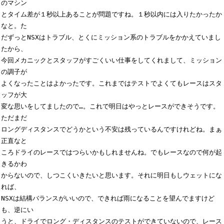
のマシン

とタイム差が１秒以上あることが問題ですね。１秒以内には入りたかったか
なと。た

だずっとNSXはトラブル、とくにミッション系のトラブルをかかえていまし
たから、

今回メカニックとスタッフがすごくいい仕事をしてくれまして、ミッション
の調子が

よくなったことはよかったです。これまではテストでよくてもレースはスタ
ッフが大

変な思いをしてましたので…。これで明日はやっとレースができそうです。
ただまだ

ロングディスタンスでどうかという不安は残っているんですけれどね。まぁ
正直なと

ころドライのレースではつらいかもしれませんね。でもレースなので何が起
きるかわ

からないので、しつこくいきたいと思います。それに明日もしウェットにな
れば、

NSXは結構バランスがいいので、できれば雨になることを望んでますけど
も、逆にい

うと、ドライでロング・ディスタンスのテストができていないので、レース