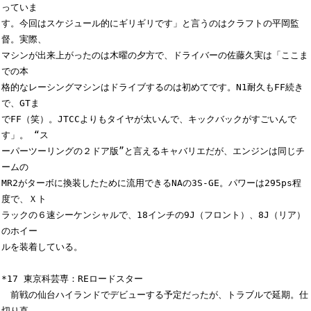
っていま

す。今回はスケジュール的にギリギリです」と言うのはクラフトの平岡監
督。実際、

マシンが出来上がったのは木曜の夕方で、ドライバーの佐藤久実は「ここま
での本

格的なレーシングマシンはドライブするのは初めてです。N1耐久もFF続き
で、GTま

でFF（笑）。JTCCよりもタイヤが太いんで、キックバックがすごいんで
す」。 “ス

ーパーツーリングの２ドア版”と言えるキャバリエだが、エンジンは同じチ
ームの

MR2がターボに換装したために流用できるNAの3S-GE。パワーは295ps程
度で、Ｘト

ラックの６速シーケンシャルで、18インチの9J（フロント）、8J（リア）
のホイー

ルを装着している。

*17 東京科芸専：REロードスター

　前戦の仙台ハイランドでデビューする予定だったが、トラブルで延期。仕
切り直
