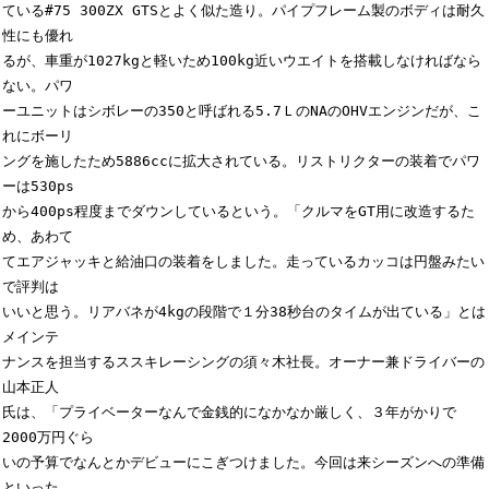
ている#75 300ZX GTSとよく似た造り。パイプフレーム製のボディは耐久
性にも優れ

るが、車重が1027kgと軽いため100kg近いウエイトを搭載しなければなら
ない。パワ

ーユニットはシボレーの350と呼ばれる5.7ＬのNAのOHVエンジンだが、こ
れにボーリ

ングを施したため5886ccに拡大されている。リストリクターの装着でパワ
ーは530ps

から400ps程度までダウンしているという。「クルマをGT用に改造するた
め、あわて

てエアジャッキと給油口の装着をしました。走っているカッコは円盤みたい
で評判は

いいと思う。リアバネが4kgの段階で１分38秒台のタイムが出ている」とは
メインテ

ナンスを担当するススキレーシングの須々木社長。オーナー兼ドライバーの
山本正人

氏は、「プライベーターなんで金銭的になかなか厳しく、３年がかりで
2000万円ぐら

いの予算でなんとかデビューにこぎつけました。今回は来シーズンへの準備
といった
