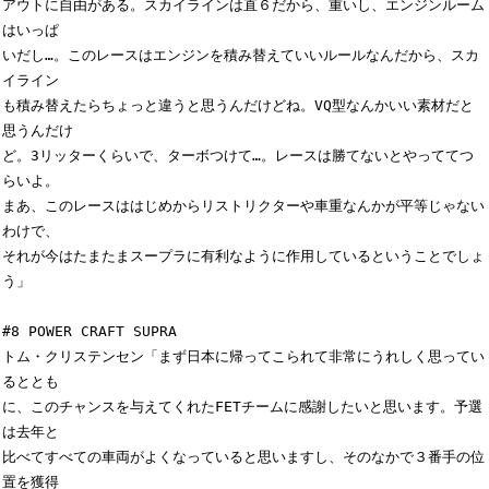
アウトに自由がある。スカイラインは直６だから、重いし、エンジンルーム
はいっぱ

いだし…。このレースはエンジンを積み替えていいルールなんだから、スカ
イライン

も積み替えたらちょっと違うと思うんだけどね。VQ型なんかいい素材だと
思うんだけ

ど。3リッターくらいで、ターボつけて…。レースは勝てないとやっててつ
らいよ。

まあ、このレースははじめからリストリクターや車重なんかが平等じゃない
わけで、

それが今はたまたまスープラに有利なように作用しているということでしょ
う」

#8 POWER CRAFT SUPRA

トム・クリステンセン「まず日本に帰ってこられて非常にうれしく思ってい
るととも

に、このチャンスを与えてくれたFETチームに感謝したいと思います。予選
は去年と

比べてすべての車両がよくなっていると思いますし、そのなかで３番手の位
置を獲得
