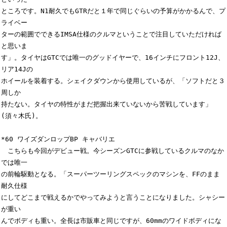
ところです。N1耐久でもGTRだと１年で同じぐらいの予算がかかるんで、プ
ライベー

ターの範囲でできるIMSA仕様のクルマということで注目していただければ
と思いま

す」。タイヤはGTCでは唯一のグッドイヤーで、16インチにフロント12J、
リア14Jの

ホイールを装着する。シェイクダウンから使用しているが、「ソフトだと３
周しか

持たない。タイヤの特性がまだ把握出来ていないから苦戦しています」
(須々木氏)。

*60 ワイズダンロップBP キャバリエ

　こちらも今回がデビュー戦。今シーズンGTCに参戦しているクルマのなか
では唯一

の前輪駆動となる。「スーパーツーリングスペックのマシンを、FFのまま
耐久仕様

にしてどこまで戦えるかでやってみようと言うことになりました。シャシー
が重い

んでボディも重い。全長は市販車と同じですが、60mmのワイドボディにな