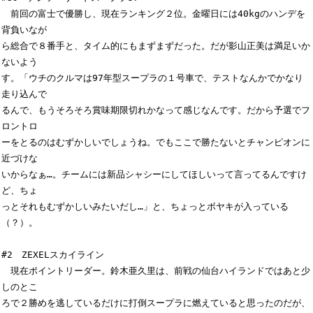
　前回の富士で優勝し、現在ランキング２位。金曜日には40kgのハンデを
背負いなが

ら総合で８番手と、タイム的にもまずまずだった。だが影山正美は満足いか
ないよう

す。「ウチのクルマは97年型スープラの１号車で、テストなんかでかなり
走り込んで

るんで、もうそろそろ賞味期限切れかなって感じなんです。だから予選でフ
ロントロ

ーをとるのはむずかしいでしょうね。でもここで勝たないとチャンピオンに
近づけな

いからなぁ…。チームには新品シャシーにしてほしいって言ってるんですけ
ど、ちょ

っとそれもむずかしいみたいだし…」と、ちょっとボヤキが入っている
（？）。

#2　ZEXELスカイライン

　現在ポイントリーダー。鈴木亜久里は、前戦の仙台ハイランドではあと少
しのとこ

ろで２勝めを逃しているだけに打倒スープラに燃えていると思ったのだが、