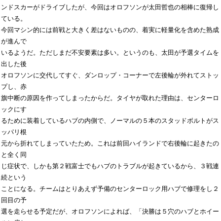
ンドスカーがドライブしたが、今回はオロフソンが太田哲也の相棒に復帰し
ている。

今回マシン的には前戦と大きく差はないものの、着実に軽量化を含めた熟成
が進んで

いるようだ。ただしまだ不安要素は多い。というのも、太田が予選タイムを
出した後

オロフソンに交代してすぐ、ダンロップ・コーナーで左後輪が外れてストッ
プし、赤

旗中断の原因を作ってしまったからだ。タイヤが取れた理由は、センターロ
ックにす

るために装着しているハブの内側で、ノーマルの５本のスタッドボルトがス
ッパリ根

元から折れてしまっていたため。これは前回ハイランドで右後輪に起きたの
と全く同

じ症状で、しかも第２戦富士でもハブのトラブルが起きているから、３戦連
続という

ことになる。チームはとりあえず予備のセンターロック用ハブで修理をし２
回目の予

選を走らせる予定だが、オロフソンによれば、「決勝は５穴のハブとホイー