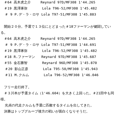
　＃64 高木虎之介   　Reynard 97D/MF308 1'44.265

　＃19 黒澤琢弥       Lola T96-52/MF308 1'45.482

  ＃ 9 P.デ・ラ・ロサ Lola T97-51/MF308 1'45.883

　開始２０分。予選で１３位にとどまった＃18ファーマンが健闘してい
る。

　＃64 高木虎之介   　Reynard 97D/MF308 1'44.265

  ＃ 9 P.デ・ラ・ロサ Lola T97-51/MF308 1'44.691

　＃19 黒澤琢弥       Lola T96-52/MF308 1'45.482

　＃18 R.ファーマン   Reynard 97D/MF308 1'45.687

　＃55 金石勝智       Reynard 96D/MF308 1'45.870

  ＃20 影山正彦       Lola T95-50/MF308 1'45.943

  ＃11 M.クルム       Lola T96-52/MF308 1'46.046

　フリー走行終了。

　＃３川本が予選タイム（1'46.604）を大きく上回った。＃21田中も同
様。

  光貞の代走クルムも予選に匹敵するタイムを出してきた。

　決勝はトップグループ後方の戦いが面白くなりそうだ。
