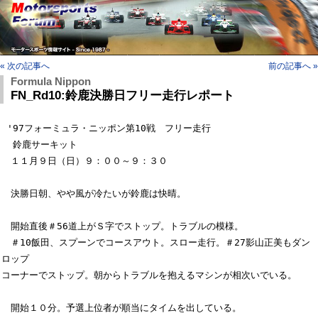
« 次の記事へ
前の記事へ »
Formula Nippon
FN_Rd10:鈴鹿決勝日フリー走行レポート
 '97フォーミュラ・ニッポン第10戦　フリー走行

  鈴鹿サーキット

　１１月９日（日）９：００～９：３０

　決勝日朝、やや風が冷たいが鈴鹿は快晴。

　開始直後＃56道上がＳ字でストップ。トラブルの模様。

　＃10飯田、スプーンでコースアウト。スロー走行。＃27影山正美もダン
ロップ

コーナーでストップ。朝からトラブルを抱えるマシンが相次いでいる。

　開始１０分。予選上位者が順当にタイムを出している。
