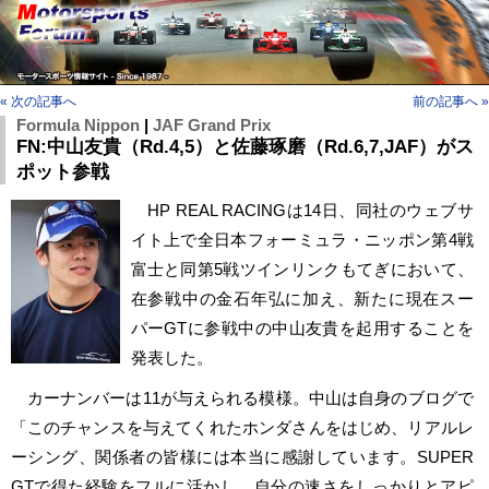
« 次の記事へ
前の記事へ »
Formula Nippon
|
JAF Grand Prix
FN:中山友貴（Rd.4,5）と佐藤琢磨（Rd.6,7,JAF）がス
ポット参戦
HP REAL RACINGは14日、同社のウェブサ
イト上で全日本フォーミュラ・ニッポン第4戦
富士と同第5戦ツインリンクもてぎにおいて、
在参戦中の金石年弘に加え、新たに現在スー
パーGTに参戦中の中山友貴を起用することを
発表した。
カーナンバーは11が与えられる模様。中山は自身のブログで
「このチャンスを与えてくれたホンダさんをはじめ、リアルレ
ーシング、関係者の皆様には本当に感謝しています。SUPER
GTで得た経験をフルに活かし、自分の速さをしっかりとアピ