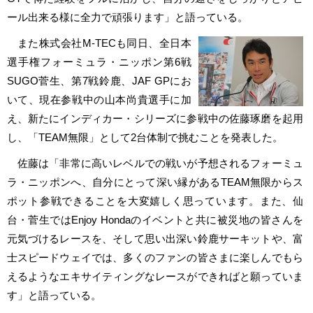
ール出来る様に全力で頑張ります」と語っている。
また株式会社M-TECも同日、全日本
選手権フォーミュラ・ニッポン第6戦
SUGO菅生、第7戦鈴鹿、JAF GPにお
いて、現在参戦中の山本尚貴選手に加
え、新たにインディカー・シリーズに参戦中の佐藤琢磨を起用
し、「TEAM無限」として2台体制で挑むことを発表した。
佐藤は「非常に高いレベルでの戦いが予想されるフォーミュ
ラ・ニッポンへ、自分にとって深い縁があるTEAM無限からス
ポット参戦できることを大変嬉しく思っています。また、仙
台・菅生ではEnjoy Hondaのイベントと共に被災地の皆さんを
元気づけるレースを、そして思い出深い鈴鹿サーキットや、富
士スピードウェイでは、多くのファンの皆さまに楽しんでもら
えるようなエキサイティングなレースができればと願っていま
す」と語っている。