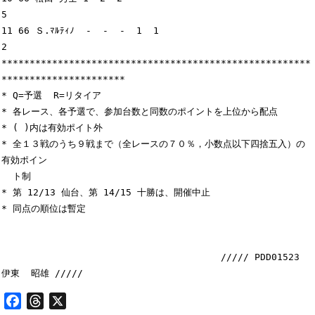
5

11 66 Ｓ.ﾏﾙﾃｨﾉ  -  -  -  1  1                                               
2

*******************************************************
**********************

* Q=予選  R=リタイア

* 各レース、各予選で、参加台数と同数のポイントを上位から配点

* ( )内は有効ポイト外

* 全１３戦のうち９戦まで（全レースの７０％，小数点以下四捨五入）の
有効ポイン

  ト制

* 第 12/13 仙台、第 14/15 十勝は、開催中止

* 同点の順位は暫定

                                       ///// PDD01523 
Facebook
Threads
X