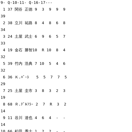
9- Q-10-11- Q-16-17---

 1 37 関谷 正徳 9  3  9  9  9                                              
39

 2 38 立川 祐路 8  4  8  6  8                                              
34

 3 24 土屋 武士 6  9  6  5  7                                              
33

 4 19 金石 勝智10  R 10  8  4                                              
32

 5 39 竹内 浩典 7 10  5  4  6                                              
32

 6 36 Ｋ.ﾊﾞｰﾄ   5  5  7  7  5                                              
29

 7 25 土屋 圭市 3  8  3  2  3                                              
19

 8 68 Ｒ.ﾃﾞﾙﾌﾗｰ 2  7  R  3  2                                              
14

 9 11 谷川 達也 4  6  4  -  -                                              
14

10 66 松田 秀士 1  2  2  -  -                                               