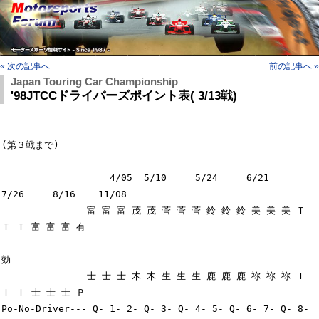
« 次の記事へ
前の記事へ »
Japan Touring Car Championship
'98JTCCドライバーズポイント表( 3/13戦)
(第３戦まで)

                   4/05  5/10     5/24     6/21     
7/26     8/16    11/08

               富 富 富 茂 茂 菅 菅 菅 鈴 鈴 鈴 美 美 美 Ｔ 
Ｔ Ｔ 富 富 富 有

効

               士 士 士 木 木 生 生 生 鹿 鹿 鹿 祢 祢 祢 Ｉ 
Ｉ Ｉ 士 士 士 Ｐ

Po-No-Driver--- Q- 1- 2- Q- 3- Q- 4- 5- Q- 6- 7- Q- 8- 