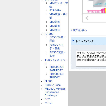
VITAもてぎ・菅
生
FCR-VITA
VITA筑波・袖ケ
浦
VITA筑波
VITA鈴鹿
VITA岡山
« 次の記事へ
FJ1500
FJ1500鈴鹿・
岡山
トラックバック
FJ1500もて
ぎ・菅生
FJ1500筑波・
富士
TCRジャパンシリー
ズ
TCR JAPAN
SATURDAY
TCR JAPAN
SUNDAY
FL500
86/BRZ Race
MEC120 Minutes
Enduarance
Challenge
CS2
コラム