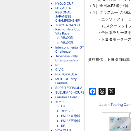
KYOJO CUP
（３）全日本F3選手権に
FORMULA
REGIONAL
（４）グラスルーツ活動と
JAPANESE
    ・エッソ・フォーミュラトヨタシリーズ、カローラ／スプリンターならぴ

CHAMPIONSHIP
TOYOTA GAZOO
      にスターレットノーマルカッブ等のワンメークレースを支援。

Racing Netz Cup
    ・全日本ラリー選手権およびダートトライアル選手権参戦チームを支援予定。

Vitz Race
Vitz関西
    ・トヨタモータースポーツクラブ（TMSC）の活動を支援

Vitz関東
Intercontinental GT
Challenge
Japanese Rally
資料提供：トヨタ自動車（
Championship
RS
CIVIC
                              << FMOTOR
HIX FORMULA
MOTEGI Entry
Formula
SUPER FORMULA
Facebook
Threads
X
SUZUKA 10 HOURS
Forumula Beat
カート
Japan Touring Car
OK
カデット
FS125東地域
FS125西地域
KF
VITA CLUB