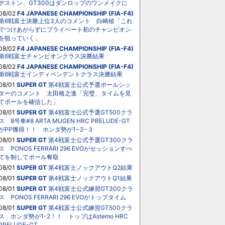
ヂストン、GT300はダンロップのワンメイクに
08/02
F4 JAPANESE CHAMPIONSHIP (FIA-F4)
第6戦富士決勝上位3人のコメント 白崎稜「これ
でつけあがらずにプライベート初のチャンピオン
を狙っていく」
08/02
F4 JAPANESE CHAMPIONSHIP (FIA-F4)
第6戦富士チャンピオンクラス決勝結果
08/02
F4 JAPANESE CHAMPIONSHIP (FIA-F4)
第6戦富士インディペンデントクラス決勝結果
08/01
SUPER GT
第4戦富士公式予選ポールシッ
ターのコメント 太田格之進「完璧、タイムを見
てポールを確信した」
08/01
SUPER GT
第4戦富士公式予選GT500クラ
ス 8号車#8 ARTA MUGEN HRC PRELUDE-GT
がPP獲得！！ ホンダ勢が1−2−３
08/01
SUPER GT
第4戦富士公式予選GT300クラ
ス PONOS FERRARI 296 EVOがセッションすべ
てを制してポール奪取
08/01
SUPER GT
第4戦富士ノックアウトQ2結果
08/01
SUPER GT
第4戦富士ノックアウトQ1結果
08/01
SUPER GT
第4戦富士公式練習GT300クラ
ス PONOS FERRARI 296 EVOがトップタイム
08/01
SUPER GT
第4戦富士公式練習GT500クラ
ス ホンダ勢が1-2！！ トップはAstemo HRC
PRELUDE-GT