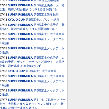
07/19
SUPER FORMULA
第3戦富士決勝結果
07/18
SUPER FORMULA
第6戦富士決勝 太田格
之進、怒涛の12台抜きで今季3勝目を挙げる
07/18
SUPER FORMULA
第6戦富士決勝結果
07/18
KYOJO CUP
第2戦富士スプリント結果
07/18
SUPER FORMULA
第7戦富士公式予選 野
尻智紀、復活の狼煙を上げる今季初ポール！
07/18
SUPER FORMULA
第7戦富士公式予選結果
07/18
SUPER FORMULA
第7戦富士ノックアウト
Q2結果
07/18
SUPER FORMULA
第7戦富士ノックアウト
Q1結果
07/18
SUPER FORMULA
第6戦富士公式予選 大
波乱の予選、ザック・オサリバン初PP！ 太田格
之進、岩佐歩夢はQ1突破ならず
07/18
KYOJO CUP
第2戦富士公式予選結果
07/18
SUPER FORMULA
第6戦富士公式予選結果
07/18
SUPER FORMULA
第6戦富士ノックアウト
Q2結果
07/18
SUPER FORMULA
第6戦富士ノックアウト
Q1結果
07/17
SUPER FORMULA
第3、6、7戦富士フリー
走行 太田格之進が両セッションを制するも、野
村勇斗が雨中で速さを見せる