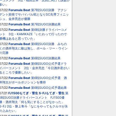
ーコメント 3位・植田正幸「次回に向けて課題が
多い」
07/22
Forumula Beat
第7戦SUGO決勝 アクシ
デント頻発でサバイバル戦となりSC先導フィニッ
シュ、金井亮忠が優勝
07/22
Forumula Beat
第7戦SUGO決勝結果
07/22
Forumula Beat
第6戦決勝ドライバーコメ
ント 3位・KAMIKAZE「いたわって行ったので
勝機はあると思っていた」
07/22
Forumula Beat
第6戦SUGO決勝 みちの
くの酒井翔太に敵は無し、ポール・ツー・ウイン
の完勝
07/22
Forumula Beat
第6戦SUGO決勝結果
07/22
Forumula Beat
第6戦SUGO公式予選ドラ
イバーコメント 2位・金井亮忠「今日酒井君がい
るところで優勝したい」
07/22
Forumula Beat
第6戦SUGO公式予選 酒
井翔太がポールポジションを獲得
07/22
Forumula Beat
第6戦SUGO公式予選結果
07/21
FJ1500もてぎ・菅生
S-FJもてぎ・菅生
第
5戦SUGO決勝ドライバーコメント FJ1500優
勝・酒井翔太「何も気にすることがなかった」
S-FJ 2位・磐上隼斗「なにをやってもクルマが氷
の上みたい」