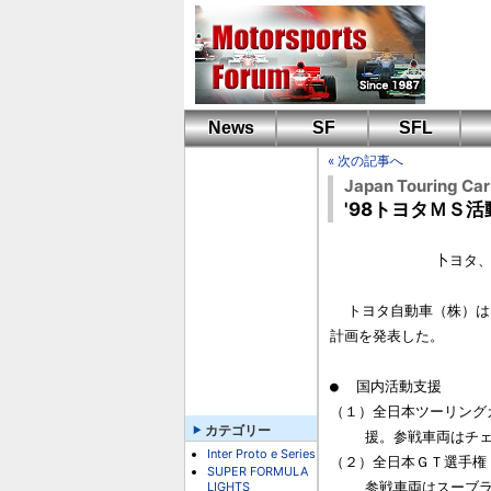
News
SF
SFL
« 次の記事へ
Japan Touring Ca
'98トヨタＭＳ活
            卜ヨタ、1998年モータースポーツ活動支援計画を発表

  トヨタ自動車（株）は、１２月２日来シーズンのモータースポーツ活動支援

計画を発表した。

●  国内活動支援

（１）全日本ツーリングカ
カテゴリー
    援。参戦車両はチェイサー他。

Inter Proto e Series
（２）全日本ＧＴ選手権（
SUPER FORMULA
LIGHTS
    参戦車両はスーブラ他。
