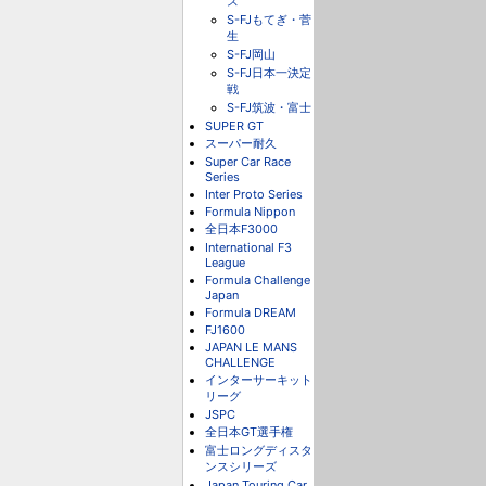
ス
S-FJもてぎ・菅
生
S-FJ岡山
S-FJ日本一決定
戦
S-FJ筑波・富士
SUPER GT
スーパー耐久
Super Car Race
Series
Inter Proto Series
Formula Nippon
全日本F3000
International F3
League
Formula Challenge
Japan
Formula DREAM
FJ1600
JAPAN LE MANS
CHALLENGE
インターサーキット
リーグ
JSPC
全日本GT選手権
富士ロングディスタ
ンスシリーズ
Japan Touring Car