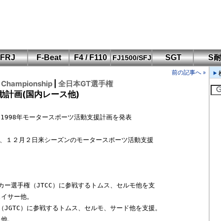
FRJ
F-Beat
F4 / F110
SGT
S
FJ1500/SFJ
F110 CUP
FIA-F4
SFJ D-Cup
鈴鹿・岡山
筑波・冨士
SFJ日本一
Aポリス
前の記事へ »
もてぎ・菅生
r Championship
|
全日本GT選手権
動計画(国内レース他)
ー選手権（JTCC）に参戦するトムス、セルモ他を支

JGTC）に参戦するトムス、セルモ、サード他を支援。
