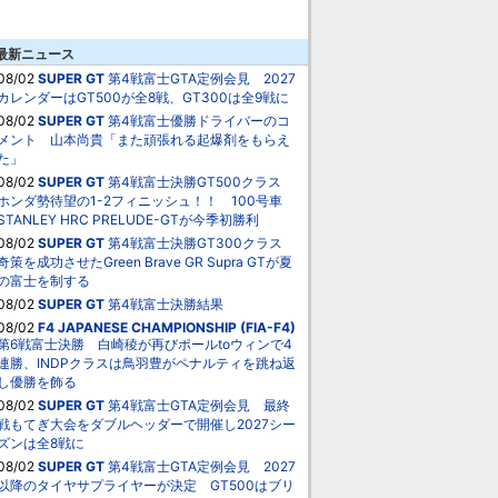
最新ニュース
08/02
SUPER GT
第4戦富士GTA定例会見 2027
カレンダーはGT500が全8戦、GT300は全9戦に
08/02
SUPER GT
第4戦富士優勝ドライバーのコ
メント 山本尚貴「また頑張れる起爆剤をもらえ
た」
08/02
SUPER GT
第4戦富士決勝GT500クラス
ホンダ勢待望の1-2フィニッシュ！！ 100号車
STANLEY HRC PRELUDE-GTが今季初勝利
08/02
SUPER GT
第4戦富士決勝GT300クラス
奇策を成功させたGreen Brave GR Supra GTが夏
の富士を制する
08/02
SUPER GT
第4戦富士決勝結果
08/02
F4 JAPANESE CHAMPIONSHIP (FIA-F4)
第6戦富士決勝 白崎稜が再びポールtoウィンで4
連勝、INDPクラスは鳥羽豊がペナルティを跳ね返
し優勝を飾る
08/02
SUPER GT
第4戦富士GTA定例会見 最終
戦もてぎ大会をダブルヘッダーで開催し2027シー
ズンは全8戦に
08/02
SUPER GT
第4戦富士GTA定例会見 2027
以降のタイヤサプライヤーが決定 GT500はブリ