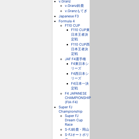
v.Granz
v.Granz鈴鹿
v.Granzもてぎ
Japanese F3
Formula 4
F110 CUP
F110 CUP東
日本王者決
定戦
F110 CUP西
日本王者決
定戦
JAF F4選手権
F4東日本シ
リーズ
F4西日本シ
リーズ
F4日本一決
定戦
F4 JAPANESE
CHAMPIONSHIP
(FIA-F4)
Super FJ
Championship
Super FJ
Dream Cup
Race
S-FJ鈴鹿・岡山
S-FJオートポリ