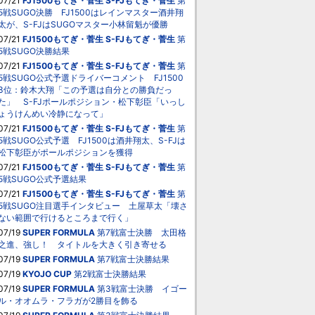
07/21
FJ1500もてぎ・菅生
S-FJもてぎ・菅生
第
5戦SUGO決勝 FJ1500はレインマスター酒井翔
太が、S-FJはSUGOマスター小林留魁が優勝
07/21
FJ1500もてぎ・菅生
S-FJもてぎ・菅生
第
5戦SUGO決勝結果
07/21
FJ1500もてぎ・菅生
S-FJもてぎ・菅生
第
5戦SUGO公式予選ドライバーコメント FJ1500
3位：鈴木大翔「この予選は自分との勝負だっ
た」 S-FJポールポジション・松下彰臣「いっし
ょうけんめい冷静になって」
07/21
FJ1500もてぎ・菅生
S-FJもてぎ・菅生
第
5戦SUGO公式予選 FJ1500は酒井翔太、S-FJは
松下彰臣がポールポジションを獲得
07/21
FJ1500もてぎ・菅生
S-FJもてぎ・菅生
第
5戦SUGO公式予選結果
07/21
FJ1500もてぎ・菅生
S-FJもてぎ・菅生
第
5戦SUGO注目選手インタビュー 土屋草太「壊さ
ない範囲で行けるところまで行く」
07/19
SUPER FORMULA
第7戦富士決勝 太田格
之進、強し！ タイトルを大きく引き寄せる
07/19
SUPER FORMULA
第7戦富士決勝結果
07/19
KYOJO CUP
第2戦富士決勝結果
07/19
SUPER FORMULA
第3戦富士決勝 イゴー
ル・オオムラ・フラガが2勝目を飾る