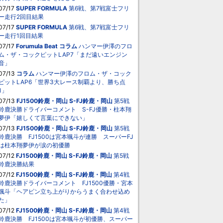
07/17
SUPER FORMULA
第6戦、第7戦富士フリ
ー走行2回目結果
07/17
SUPER FORMULA
第6戦、第7戦富士フリ
ー走行1回目結果
07/17
Forumula Beat
コラム
ハンマー伊澤のフロ
ム・ザ・コックピットLAP7「まだ遠いエンジン
音」
07/13
コラム
ハンマー伊澤のフロム・ザ・コック
ピットLAP6「世界3大レース制覇より、勝ち点
1」
07/13
FJ1500鈴鹿・岡山
S-FJ鈴鹿・岡山
第5戦
鈴鹿決勝ドライバーコメント S-FJ優勝・柱本翔
夢伊「嬉しくて言葉にできない」
07/13
FJ1500鈴鹿・岡山
S-FJ鈴鹿・岡山
第5戦
鈴鹿決勝 FJ1500は宮本颯斗が連勝 スーパーFJ
は柱本翔夢伊が涙の初優勝
07/12
FJ1500鈴鹿・岡山
S-FJ鈴鹿・岡山
第5戦
鈴鹿決勝結果
07/12
FJ1500鈴鹿・岡山
S-FJ鈴鹿・岡山
第4戦
鈴鹿決勝ドライバーコメント FJ1500優勝・宮本
颯斗「ヘアピン立ち上がりからうまく合わせ込め
た」
07/12
FJ1500鈴鹿・岡山
S-FJ鈴鹿・岡山
第4戦
鈴鹿決勝 FJ1500は宮本颯斗が初優勝、スーパー