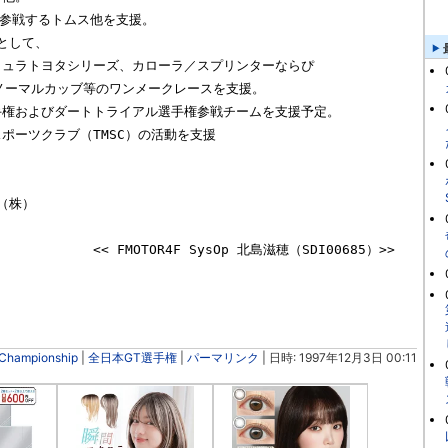
参戦するトムス他を支援。

して、

株）

4F SysOp 北島滋穂（SDI00685）>>

 Championship
|
全日本GT選手権
|
パーマリンク
| 日時: 1997年12月3日 00:11