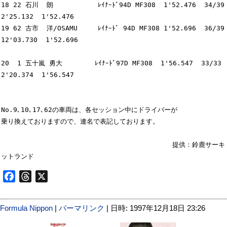
18 22 石川  朗           ﾚｲﾅｰﾄﾞ94D MF308  1'52.476  34/39  
2'25.132  1'52.476

19 62 古市  洋/OSAMU     ﾚｲﾅｰﾄﾞ 94D MF308 1'52.696  36/39 
12'03.730  1'52.696

20  1 五十嵐 勇大        ﾚｲﾅｰﾄﾞ97D MF308  1'56.547  33/33  
2'20.374  1'56.547

No.9､10､17､62の車両は、各セッション中にドライバーが

乗り換えておりますので、連名で表記しております。

　　　　　　　　　　　　　　　　　　　　　　　　　　提供：鈴鹿サーキ
Facebook
Threads
X
Formula Nippon
|
パーマリンク
| 日時: 1997年12月18日 23:26