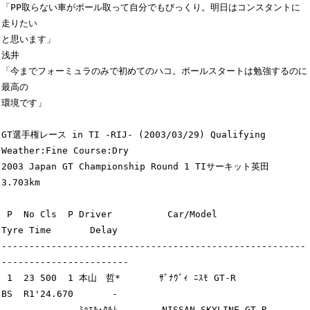
「PP取らない車がポール取って自分でもびっくり。明日はコンスタントに
走りたい

と思います」

浅井

「今までフォーミュラのみで初めてのハコ。ポールスタートは勉強するのに
最高の

環境です」

GT選手権レース in TI -RIJ- (2003/03/29) Qualifying 
Weather:Fine Course:Dry 

2003 Japan GT Championship Round 1 TIサーキット英田 
3.703km 

 P  No Cls  P Driver          Car/Model                  
Tyre Time       Delay

-------------------------------------------------------
-----------------------

 1  23 500  1 本山　哲*       ｻﾞﾅｳﾞｨ ﾆｽﾓ GT-R            
BS  R1'24.670       -

              ﾐﾊｴﾙ･ｸﾙﾑ        NISSAN SKYLINE GT-R
