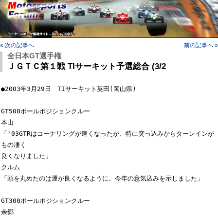
« 次の記事へ
前の記事へ »
全日本GT選手権
ＪＧＴＣ第１戦 TIサーキット予選総合 (3/2
●2003年3月29日　TIサーキット英田(岡山県)

GT500ポールポジションクルー

本山

「'03GTRはコーナリングが速くなったが、特に突っ込みからターンインが
もの凄く

良くなりました」

クルム

「頭を丸めたのは運が良くなるように。今年の意気込みを示しました」

GT300ポールポジションクルー

余郷
