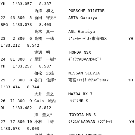
YH   1'33.057   8.387

              西澤　和之      PORSCHE 911GT3R

22  43 300  5 新田　守男*     ARTA Garaiya               
BFG  1'33.073   8.403

              高木　真一      ASL Garaiya

23   2 300  6 高橋　一穂      ﾘﾆｭｰｶｰ･ﾍﾞﾙﾉ東海NSX         YH   
1'33.212   8.542

              渡辺　明        HONDA NSX

24  81 300  7 星野　一樹*     ﾀﾞｲｼﾝADVANｼﾙﾋﾞｱ            
YH   1'33.257   8.587

              植松　忠雄      NISSAN SILVIA

25   7 300  8 谷口　信輝*     雨宮ﾏﾂﾓﾄｷﾖｼｱｽﾊﾟﾗRX7        YH   
1'33.414   8.744

              大井　貴之      MAZDA RX-7

26  71 300  9 Guts　城内      ｼｸﾞﾏMR-S                   
DL   1'33.482   8.812

              澤　圭太*       TOYOTA MR-S

27  77 300 10 小林　且雄      ｸｽｺｽﾊﾞﾙADVAN ｲﾝﾌﾟﾚｯｻ       YH   
1'33.673   9.003
