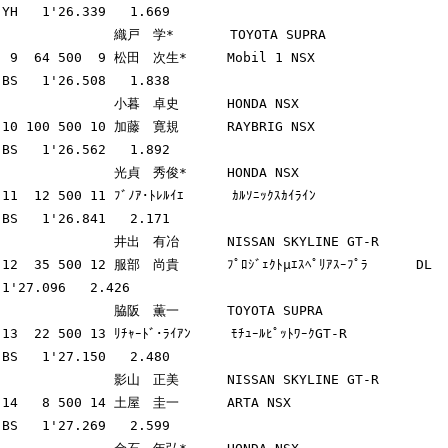
YH   1'26.339   1.669

              織戸　学*       TOYOTA SUPRA

 9  64 500  9 松田　次生*     Mobil 1 NSX                
BS   1'26.508   1.838

              小暮　卓史      HONDA NSX

10 100 500 10 加藤　寛規      RAYBRIG NSX                
BS   1'26.562   1.892

              光貞　秀俊*     HONDA NSX

11  12 500 11 ﾌﾞﾉｱ･ﾄﾚﾙｲｴ      ｶﾙｿﾆｯｸｽｶｲﾗｲﾝ               
BS   1'26.841   2.171

              井出　有冶      NISSAN SKYLINE GT-R

12  35 500 12 服部　尚貴      ﾌﾟﾛｼﾞｪｸﾄμｴｽﾍﾟﾘｱｽｰﾌﾟﾗ      DL   
1'27.096   2.426

              脇阪　薫一      TOYOTA SUPRA

13  22 500 13 ﾘﾁｬｰﾄﾞ･ﾗｲｱﾝ     ﾓﾁｭｰﾙﾋﾟｯﾄﾜｰｸGT-R           
BS   1'27.150   2.480

              影山　正美      NISSAN SKYLINE GT-R

14   8 500 14 土屋　圭一      ARTA NSX                   
BS   1'27.269   2.599
