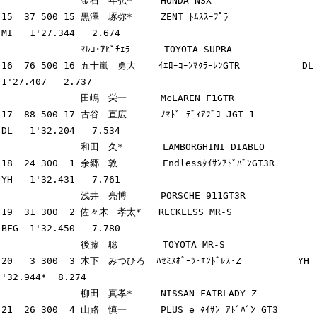
              金石　年弘*     HONDA NSX

15  37 500 15 黒澤　琢弥*     ZENT ﾄﾑｽｽｰﾌﾟﾗ              
MI   1'27.344   2.674

              ﾏﾙｺ･ｱﾋﾟﾁｪﾗ      TOYOTA SUPRA

16  76 500 16 五十嵐　勇大    ｲｴﾛｰｺｰﾝﾏｸﾗｰﾚﾝGTR           DL   
1'27.407   2.737

              田嶋　栄一      McLAREN F1GTR

17  88 500 17 古谷　直広      ﾉﾏﾄﾞ ﾃﾞｨｱﾌﾞﾛ JGT-1         
DL   1'32.204   7.534

              和田　久*       LAMBORGHINI DIABLO

18  24 300  1 余郷　敦        EndlessﾀｲｻﾝｱﾄﾞﾊﾞﾝGT3R      
YH   1'32.431   7.761

              浅井　亮博      PORSCHE 911GT3R

19  31 300  2 佐々木　孝太*   RECKLESS MR-S              
BFG  1'32.450   7.780

              後藤　聡        TOYOTA MR-S

20   3 300  3 木下　みつひろ  ﾊｾﾐｽﾎﾟｰﾂ･ｴﾝﾄﾞﾚｽ･Z          YH   
'32.944*  8.274

              柳田　真孝*     NISSAN FAIRLADY Z

21  26 300  4 山路　慎一      PLUS e ﾀｲｻﾝ ｱﾄﾞﾊﾞﾝ GT3     