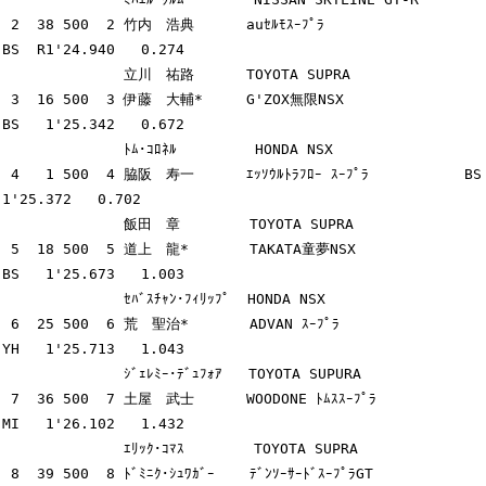
 2  38 500  2 竹内　浩典      auｾﾙﾓｽｰﾌﾟﾗ                 
BS  R1'24.940   0.274

              立川　祐路      TOYOTA SUPRA

 3  16 500  3 伊藤　大輔*     G'ZOX無限NSX               
BS   1'25.342   0.672

              ﾄﾑ･ｺﾛﾈﾙ         HONDA NSX

 4   1 500  4 脇阪　寿一      ｴｯｿｳﾙﾄﾗﾌﾛｰ ｽｰﾌﾟﾗ           BS   
1'25.372   0.702

              飯田　章        TOYOTA SUPRA

 5  18 500  5 道上　龍*       TAKATA童夢NSX              
BS   1'25.673   1.003

              ｾﾊﾞｽﾁｬﾝ･ﾌｨﾘｯﾌﾟ  HONDA NSX

 6  25 500  6 荒　聖治*       ADVAN ｽｰﾌﾟﾗ                
YH   1'25.713   1.043

              ｼﾞｪﾚﾐｰ･ﾃﾞｭﾌｫｱ   TOYOTA SUPURA

 7  36 500  7 土屋　武士      WOODONE ﾄﾑｽｽｰﾌﾟﾗ           
MI   1'26.102   1.432

              ｴﾘｯｸ･ｺﾏｽ        TOYOTA SUPRA

 8  39 500  8 ﾄﾞﾐﾆｸ･ｼｭﾜｶﾞｰ    ﾃﾞﾝｿｰｻｰﾄﾞｽｰﾌﾟﾗGT           