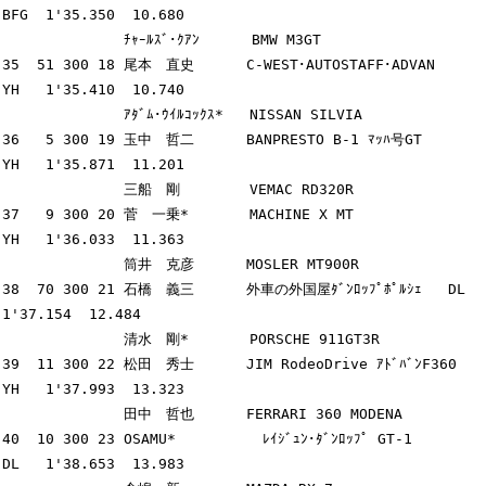
BFG  1'35.350  10.680

              ﾁｬｰﾙｽﾞ･ｸｱﾝ      BMW M3GT

35  51 300 18 尾本　直史      C-WEST･AUTOSTAFF･ADVAN     
YH   1'35.410  10.740

              ｱﾀﾞﾑ･ｳｲﾙｺｯｸｽ*   NISSAN SILVIA

36   5 300 19 玉中　哲二      BANPRESTO B-1 ﾏｯﾊ号GT      
YH   1'35.871  11.201

              三船　剛        VEMAC RD320R

37   9 300 20 菅　一乗*       MACHINE X MT               
YH   1'36.033  11.363

              筒井　克彦      MOSLER MT900R

38  70 300 21 石橋　義三      外車の外国屋ﾀﾞﾝﾛｯﾌﾟﾎﾟﾙｼｪ   DL   
1'37.154  12.484

              清水　剛*       PORSCHE 911GT3R

39  11 300 22 松田　秀士      JIM RodeoDrive ｱﾄﾞﾊﾞﾝF360  
YH   1'37.993  13.323

              田中　哲也      FERRARI 360 MODENA

40  10 300 23 OSAMU*          ﾚｲｼﾞｭﾝ･ﾀﾞﾝﾛｯﾌﾟ GT-1        
DL   1'38.653  13.983
